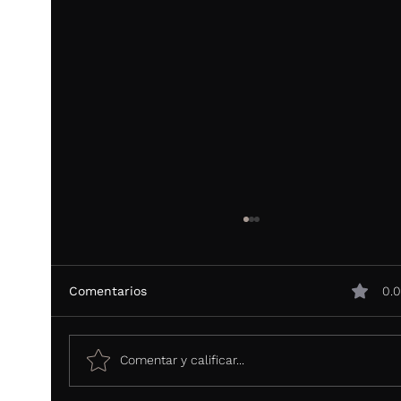
Comentarios
0.0
Comentar y calificar...