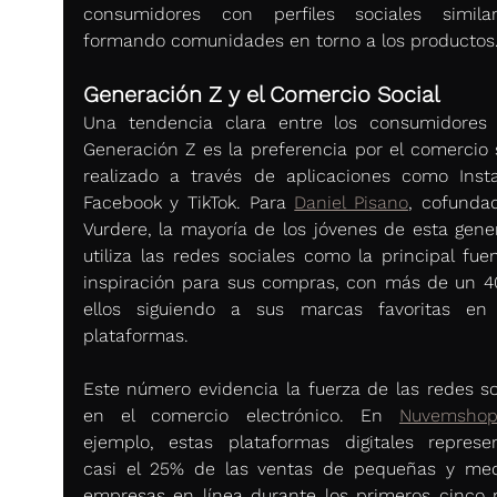
consumidores con perfiles sociales simila
formando comunidades en torno a los productos
Generación Z y el Comercio Social
Una tendencia clara entre los consumidores 
Generación Z es la preferencia por el comercio so
realizado a través de aplicaciones como Insta
Facebook y TikTok. Para 
Daniel Pisano
, cofundad
Vurdere, la mayoría de los jóvenes de esta gener
utiliza las redes sociales como la principal fuen
inspiración para sus compras, con más de un 4
ellos siguiendo a sus marcas favoritas en 
plataformas.
Este número evidencia la fuerza de las redes soc
en el comercio electrónico. En 
Nuvemsho
ejemplo, estas plataformas digitales represen
casi el 25% de las ventas de pequeñas y med
empresas en línea durante los primeros cinco 