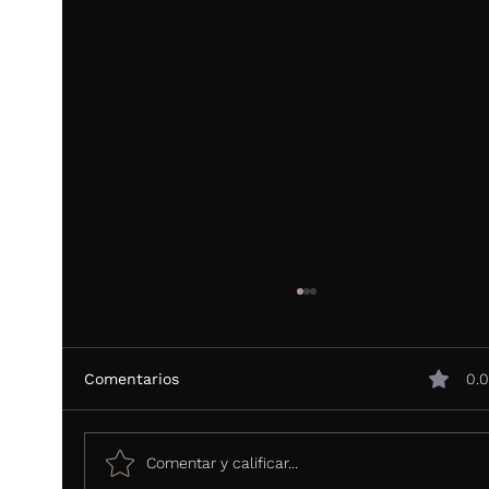
Comentarios
0.0
Comentar y calificar...