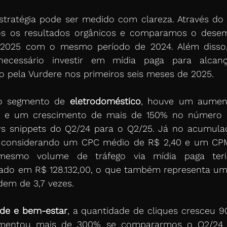
tratégia pode ser medido com clareza. Através do 
os os resultados orgânicos e comparamos o dese
2025 com o mesmo período de 2024. Além disso,
necessário investir em mídia paga para alca
pela Vurdere nos primeiros seis meses de 2025. 
 segmento de 
eletrodoméstico
, houve um aumen
s e um crescimento de mais de 150% no número d
ws snippets do Q2/24 para o Q2/25. Já no acumulad
 considerando um CPC médio de R$ 2,40 e um CPM
mesmo volume de tráfego via mídia paga teri
ado em R$ 128.132,00, o que também representa um 
dem de 3,7 vezes. 
de e bem-estar
, a quantidade de cliques cresceu 9
mentou mais de 300% se compararmos o Q2/24 