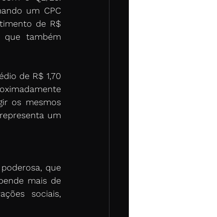
imando um CPC 
timento de R$ 
o que também 
io de R$ 1,70 
roximadamente 
gir os mesmos 
 representa um 
poderosa, que 
pende mais de 
ções sociais, 