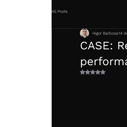
All Posts
Higor Barbosa
14 d
CASE: Re
perform
Avaliado com NaN 