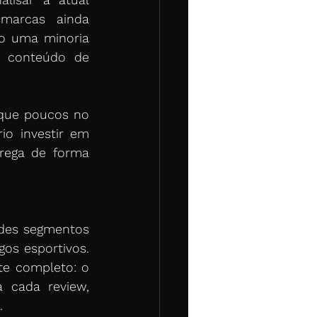
arcas ainda 
o uma minoria 
 conteúdo de 
que poucos no 
o investir em 
rega de forma 
des segmentos 
os esportivos. 
e completo: o 
 cada review, 
. 