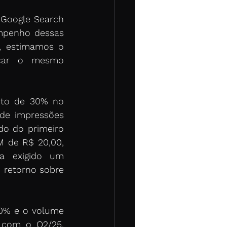
Google Search 
mpenho dessas 
 estimamos o 
nçar o mesmo 
to de 30% no 
e impressões 
o do primeiro 
 de R$ 20,00, 
a exigido um 
retorno sobre 
0% e o volume 
com o Q2/25. 