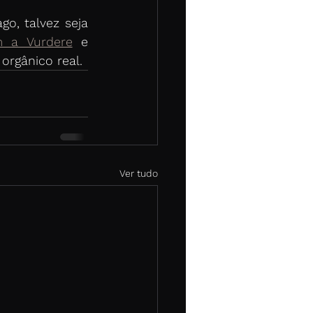
, talvez seja 
m a Vurdere
 e 
rgânico real. 
Ver tudo