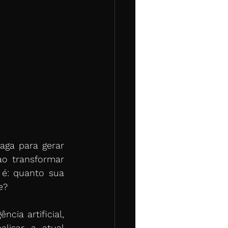
ga para gerar 
o transformar 
é: quanto sua 
e? 
ia artificial, 
lisar a atual 