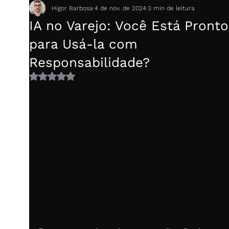
Higor Barbosa
4 de nov. de 2024
3 min de leitura
IA no Varejo: Você Está Pronto
para Usá-la com
Responsabilidade?
Avaliado com NaN de 5 estrelas.