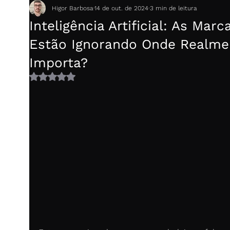
Higor Barbosa
14 de out. de 2024
3 min de leitura
Inteligência Artificial: As Marc
Estão Ignorando Onde Realme
Importa?
Avaliado com NaN de 5 estrelas.