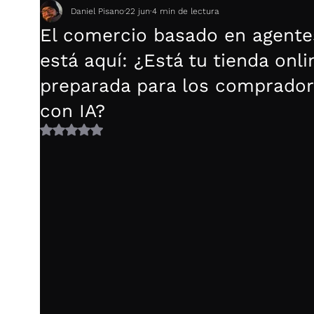
Daniel Pisano
22 jun
4 min de lectura
El comercio basado en agente
está aquí: ¿Está tu tienda onli
preparada para los comprado
con IA?
Obtuvo NaN de 5 estrellas.