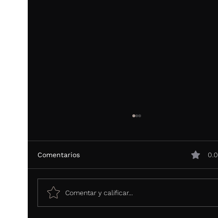
Comentarios
0.0
Comentar y calificar...