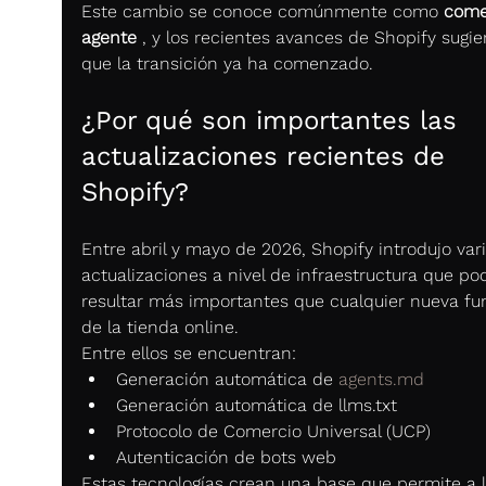
Este cambio se conoce comúnmente como 
come
agente
 , y los recientes avances de Shopify sugie
que la transición ya ha comenzado.
¿Por qué son importantes las 
actualizaciones recientes de 
Shopify?
Entre abril y mayo de 2026, Shopify introdujo vari
actualizaciones a nivel de infraestructura que po
resultar más importantes que cualquier nueva fu
de la tienda online.
Entre ellos se encuentran:
Generación automática de 
agents.md
Generación automática de llms.txt
Protocolo de Comercio Universal (UCP)
Autenticación de bots web
Estas tecnologías crean una base que permite a l