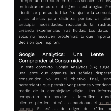
interpretan correctamente, esas señales se convi
en instrumentos de inteligencia estratégica. Per
identificar puntos de fricción, ajustar la comuni
y las ofertas para distintos perfiles de clien
anticipar necesidades, reduciendo la frustrac
creando experiencias más fluidas. Los datos p
solos no resuelven problemas; lo que importa 
decisión que inspiran.
Google Analytics: Una Lente p
Comprender al Consumidor
En este contexto, Google Analytics (GA) surge
una lente que organiza las señales dispersa
consumidor. No es el objetivo final, sino
herramienta que permite ver patrones y tendenci
medio de la complejidad digital. Los inform
comportamiento ayudan a identificar dónde
clientes pierden interés o abandonan el 
recorr
compra
. El análisis del origen del tráfico pe