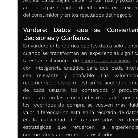
Así, los datos dejan de ser cifras frías y pasan a
acciones que impactan directamente en la experi
del consumidor y en los resultados del negocio.
Vurdere: Datos que se Convierten
Decisiones y Confianza
En Vurdere entendemos que los datos solo tienen 
cuando se transforman en experiencias significat
Nuestras soluciones de 
hiperpersonalización
 tr
con inteligencia analítica para que cada intera
sea relevante y confiable. Las valoracion
recomendaciones se muestran de acuerdo con el p
de cada usuario, los contenidos y product
conectan con las necesidades reales del consumi
los recorridos de compra se vuelven más fluido
valor diferencial no está en la recogida de datos
en la capacidad de transformarlos en decis
estratégicas que refuercen la experiencia
consumidor y aumenten los resultados.