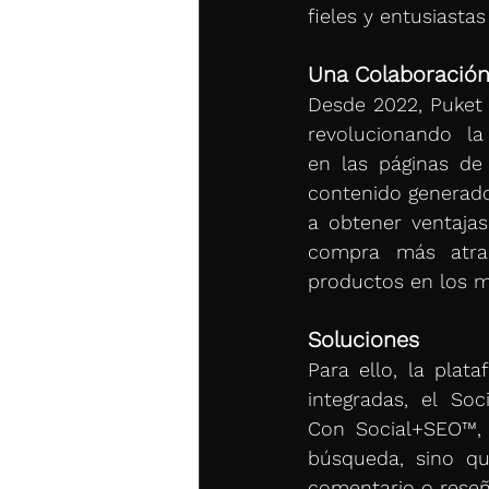
fieles y entusiasta
Una Colaboració
Desde 2022, Puket 
revolucionando l
en las páginas de
contenido generado 
a obtener ventajas
compra más atrac
productos en los 
Soluciones
Para ello, la pla
integradas, el Soc
Con Social+SEO™, 
búsqueda, sino que
comentario o reseña