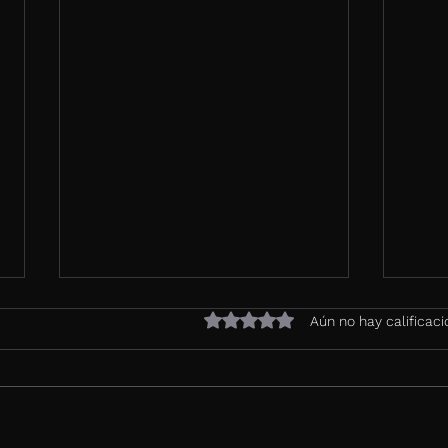
Obtuvo 0 de 5 estrellas.
Aún no hay calificac