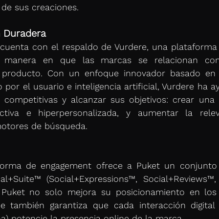
s de sus creaciones. 
n Duradera
cuenta con el respaldo de Vurdere, una plataforma 
a manera en que las marcas se relacionan con 
 producto. Con un enfoque innovador basado en p
por el usuario e inteligencia artificial, Vurdere ha a
 competitivas y alcanzar sus objetivos: crear una 
tiva e hiperpersonalizada, y aumentar la relev
motores de búsqueda. 
taforma de engagement ofrece a Puket un conjunto 
ial+Suite™ (Social+Expressions™, Social+Reviews™, 
Puket no solo mejora su posicionamiento en los 
 también garantiza que cada interacción digital (
) potencie la presencia online de la marca. 