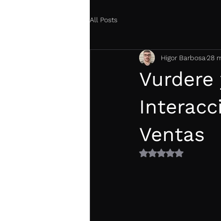
All Posts
Higor Barbosa
28 
Vurdere
Interacc
Ventas
Obtuvo NaN de 5 es