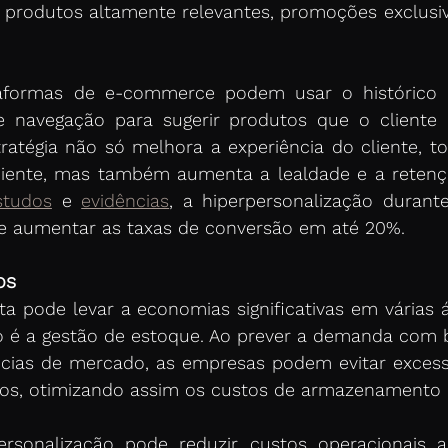
produtos altamente relevantes, promoções exclusiv
taformas de e-commerce podem usar o histórico 
navegação para sugerir produtos que o cliente 
ratégia não só melhora a experiência do cliente, t
iente, mas também aumenta a lealdade e a retenção
studos
 e 
evidências
, a hiperpersonalização durant
e aumentar as taxas de conversão em até 20%.
os
ta pode levar a economias significativas em várias á
o é a gestão de estoque. Ao prever a demanda com 
ncias de mercado, as empresas podem evitar excess
tos, otimizando assim os custos de armazenamento e 
ersonalização pode reduzir custos operacionais 