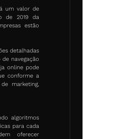
á um valor de 
cerca de $103 bilhões em 2027. Além disso, segundo um estudo de 2019 da 
presas estão 
ões detalhadas 
 de navegação 
a online pode 
ue conforme a 
e marketing, 
ndo algoritmos 
icas para cada 
em oferecer 