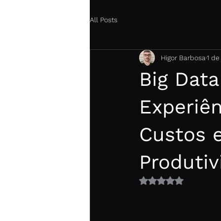
All Posts
Higor Barbosa
1 de
Big Data
Experiên
Custos 
Produtiv
Avaliado com NaN 