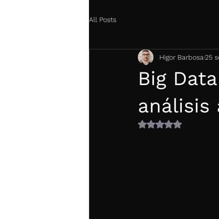
All Posts
Higor Barbosa
25 s
Big Data
análisis
Obtuvo NaN de 5 es