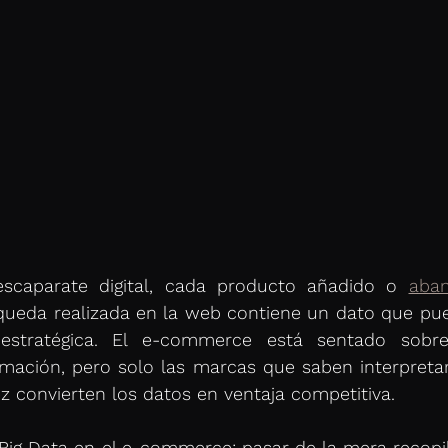
scaparate digital, cada producto añadido o 
aban
queda realizada en la web contiene un dato que pue
estratégica. El e-commerce está sentado sobr
rmación, pero solo las marcas que saben interpretar
z convierten los datos en ventaja competitiva.
 Big Data en el e-commerce: pasar de la mera recopil