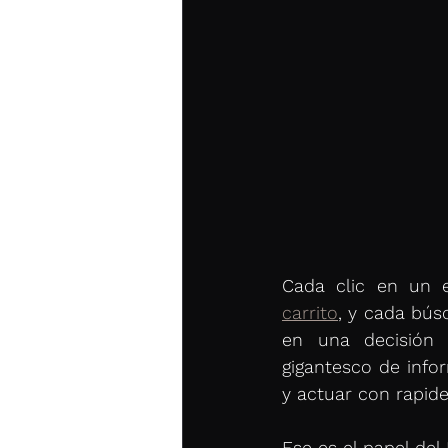
Cada clic en un e
carrito
, y cada bús
en una decisión 
gigantesco de info
y actuar con rapide
Ese es el papel del