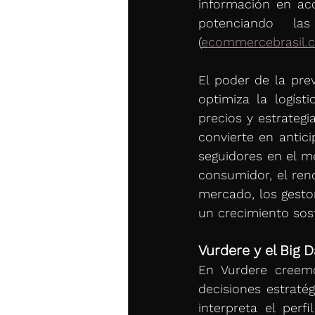
información en acc
potenciando l
(
ecommercebrasil.
El poder de la pre
optimiza la logíst
precios y estrateg
convierte en antici
seguidores en el m
consumidor, el rend
mercado, los gesto
un crecimiento sost
Vurdere y el Big 
En Vurdere creemo
decisiones estratég
interpreta el per