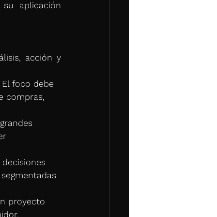
su aplicación 
isis, acción y 
 El foco debe 
de compras, 
 grandes 
er 
 decisiones 
s segmentadas 
 un proyecto 
idor.