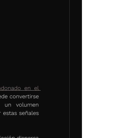
donado en el 
de convertirse 
e un volumen 
 estas señales 
ación dispersa 