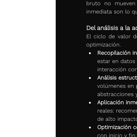
bruto no mueven l
inmediata son lo q
Del análisis a la a
El ciclo de valor d
optimización.
Recopilación in
estar en datos
interacción co
Análisis estruc
volúmenes en p
abstracciones y
Aplicación inm
reales: recome
de alto impacto
Optimización c
con inicio y fi