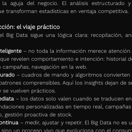
a aguja del negocio. El análisis estructurado y 
ue transforman estadísticas en ventaja competitiva.
cción: el viaje práctico
el Big Data sigue una lógica clara: recopilación, anál
teligente
 – no toda la información merece atención.
 que revelen comportamiento e intención: historial 
n campañas, navegación en la web.
turado
 – cuadros de mando y algoritmos convierten
atrones comprensibles. Aquí los insights dejan de s
 se vuelven prácticos.
ediata
 – los datos solo valen cuando se traducen en
ndaciones personalizadas en tiempo real, campaña
, gestión proactiva de stock.
ontinua
 – medir, ajustar y repetir. El Big Data no es
n, sino un proceso vivo que evoluciona con el consum