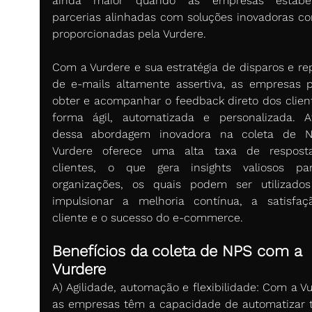
ainda maior quando as empresas estabel
parcerias alinhadas com soluções inovadoras co
proporcionadas pela Vurdere. 
Com a Vurdere e sua estratégia de disparos e rep
de e-mails altamente assertiva, as empresas 
obter e acompanhar o feedback direto dos client
forma ágil, automatizada e personalizada. At
dessa abordagem inovadora na coleta de NP
Vurdere oferece uma alta taxa de resposta
clientes, o que gera insights valiosos pa
organizações, os quais podem ser utilizados
impulsionar a melhoria contínua, a satisfaç
cliente e o sucesso do e-commerce. 
Benefícios da coleta de NPS com a 
Vurdere
A) Agilidade, automação e flexibilidade:
Com a Vur
as empresas têm a capacidade de automatizar t